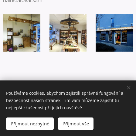
nainstaloval sám.
Používáme cookies, abychom zajistili správné fungování a
bezpečnost našich stránek. Tím vám můžeme zajistit tu
nejlepší zkušenost při jejich návštěvě.
© 2024 ELPRO profi s.r.o. Vranovská 699/33, Brno 614 00, email:
info@elproprofi.cz, tel.: 545 423 683
Přijmout nezbytné
Přijmout vše
IČ: 29313481 DIČ: CZ29313481
Cookies