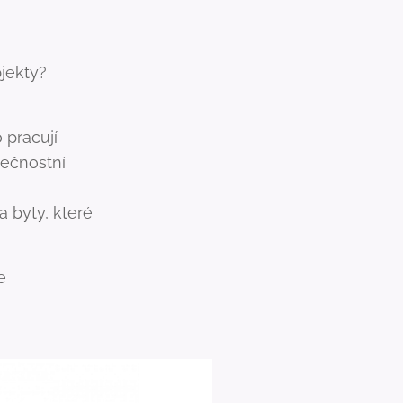
jekty?
 pracují
pečnostní
a byty, které
e