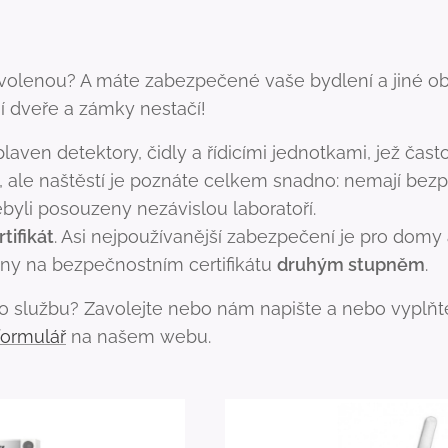
ovolenou? A máte zabezpečené vaše bydlení a jiné ob
 dveře a zámky nestačí!
plaven detektory, čidly a řídicími jednotkami, jež často
, ale naštěstí je poznáte celkem snadno: nemají bez
nebyli posouzeny nezávislou laboratoří.
tifikát
. Asi nejpoužívanější zabezpečení je pro domy 
ny na bezpečnostním certifikátu
druhým stupněm
.
 službu? Zavolejte nebo nám napište a nebo vyplňt
formulář
na našem webu.