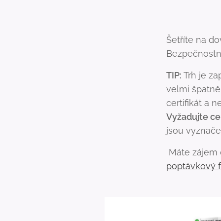
Šetříte na d
Bezpečnostní
TIP:
Trh je za
velmi špatně
certifikát a 
Vyžadujte cer
jsou vyznače
Máte zájem o
poptávkový 