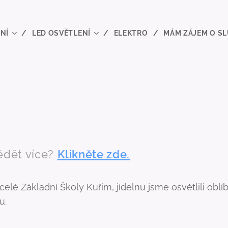
NÍ
LED OSVĚTLENÍ
ELEKTRO
MÁM ZÁJEM O S
ědět více?
Klikněte zde.
celé Základní Školy Kuřim, jídelnu jsme osvětlili ob
u.